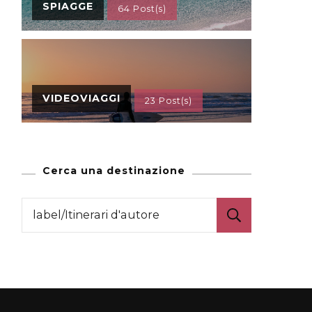
SPIAGGE
64 Post(s)
VIDEOVIAGGI
23 Post(s)
Cerca una destinazione
Ricerca
per: