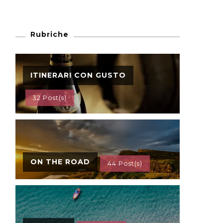
Rubriche
ITINERARI CON GUSTO
32 Post(s)
ON THE ROAD
44 Post(s)