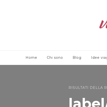
Viaggioliber
Home
Chi sono
Blog
Idee via
RISULTATI DELLA 
Ricerca
per: