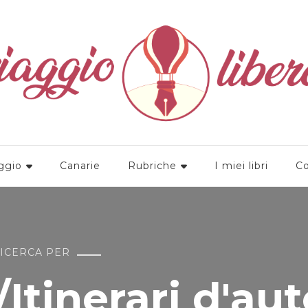
a
ggio
Canarie
Rubriche
I miei libri
Co
RICERCA PER