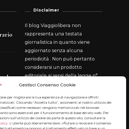
Disclaimer
n
Il blog Viaggiolibera non
rario
rappresenta una testata
giornalistica in quanto viene
aggiornato senza alcuna
periodicità . Non può pertanto
considerarsi un prodotto
editoriale ai sensi della legge n°
n the
62 del 7.03.2001.
Disclaimer
Gestisci Consenso Cookie
okie per migliorare la tua esperienza di navigazione e offrirti
alizzati. Cliccando “Accetta tutto”, acconsenti al nostro utilizzo dei
Privacy & Cookie
e classificati come necessari vengono memorizzati nel browser
 belli
uanto sono essenziali per il funzionamento di base del sito web. Per
azioni sull'utilizzo dei cookie da parte di questo sito, consultare la
Privacy termini e condizioni
olicy
. L'utente può liberamente dare, rifiutare o revocare il consenso
 del trattamento e opporsi al trattamento effettuato in base a un